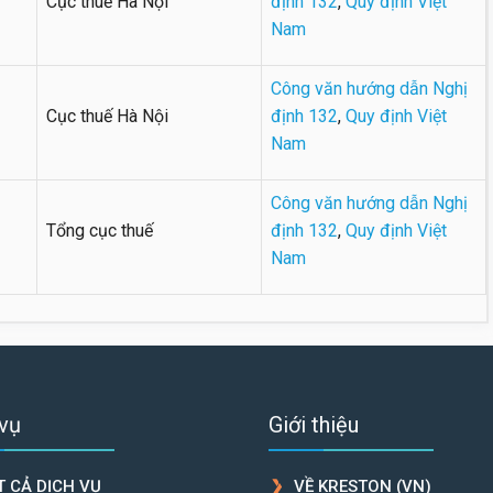
Cục thuế Hà Nội
định 132
,
Quy định Việt
Nam
Công văn hướng dẫn Nghị
Cục thuế Hà Nội
định 132
,
Quy định Việt
Nam
Công văn hướng dẫn Nghị
Tổng cục thuế
định 132
,
Quy định Việt
Nam
 vụ
Giới thiệu
T CẢ DỊCH VỤ
VỀ KRESTON (VN)