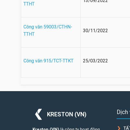
13/09/2022
TTHT
Công văn 59003/CTHN-
30/11/2022
TTHT
Công văn 915/TCT-TTKT
25/03/2022
Dịch
KRESTON (VN)
TẤ
Kreston (VN)
là công ty hoạt động