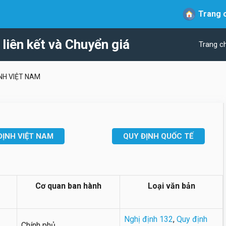
Trang 
liên kết và Chuyển giá
Trang c
NH VIỆT NAM
ĐỊNH VIỆT NAM
QUY ĐỊNH QUỐC TẾ
Cơ quan ban hành
Loại văn bản
Nghị định 132
,
Quy định
Chính phủ