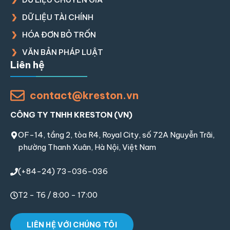
DỮ LIỆU TÀI CHÍNH
HÓA ĐƠN BỎ TRỐN
VĂN BẢN PHÁP LUẬT
Liên hệ
contact@kreston.vn
CÔNG TY TNHH KRESTON (VN)
OF-14, tầng 2, tòa R4, Royal City, số 72A Nguyễn Trãi,
phường Thanh Xuân, Hà Nội, Việt Nam
(+84-24) 73-036-036
T2 - T6 / 8:00 - 17:00
LIÊN HỆ VỚI CHÚNG TÔI