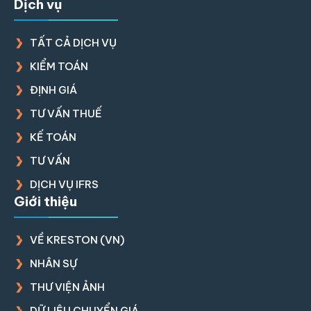
Dịch vụ
TẤT CẢ DỊCH VỤ
KIỂM TOÁN
ĐỊNH GIÁ
TƯ VẤN THUẾ
KẾ TOÁN
TƯ VẤN
DỊCH VỤ IFRS
Giới thiệu
VỀ KRESTON (VN)
NHÂN SỰ
THƯ VIỆN ẢNH
DỮ LIỆU CHUYỂN GIÁ