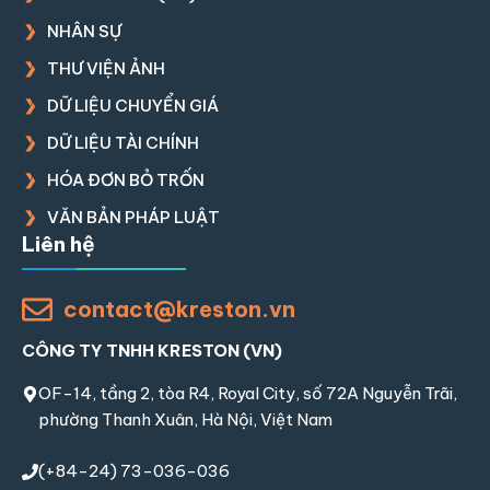
NHÂN SỰ
THƯ VIỆN ẢNH
DỮ LIỆU CHUYỂN GIÁ
DỮ LIỆU TÀI CHÍNH
HÓA ĐƠN BỎ TRỐN
VĂN BẢN PHÁP LUẬT
Liên hệ
contact@kreston.vn
CÔNG TY TNHH KRESTON (VN)
OF-14, tầng 2, tòa R4, Royal City, số 72A Nguyễn Trãi,
phường Thanh Xuân, Hà Nội, Việt Nam
(+84-24) 73-036-036