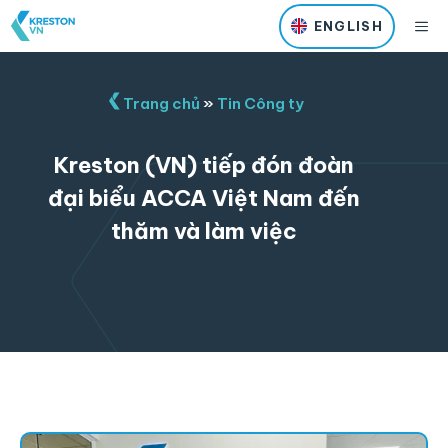
Skip
M
ENGLISH
to
content
Trang chủ
»
Tin Công ty
Kreston (VN) tiếp đón đoàn
đại biểu ACCA Việt Nam đến
thăm và làm việc