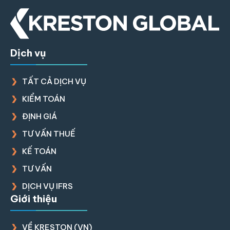
Dịch vụ
TẤT CẢ DỊCH VỤ
KIỂM TOÁN
ĐỊNH GIÁ
TƯ VẤN THUẾ
KẾ TOÁN
TƯ VẤN
DỊCH VỤ IFRS
Giới thiệu
VỀ KRESTON (VN)