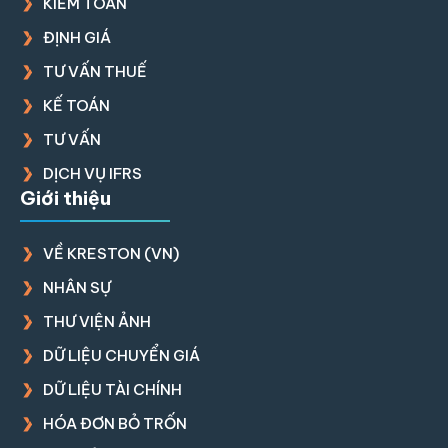
KIỂM TOÁN
ĐỊNH GIÁ
TƯ VẤN THUẾ
KẾ TOÁN
TƯ VẤN
DỊCH VỤ IFRS
Giới thiệu
VỀ KRESTON (VN)
NHÂN SỰ
THƯ VIỆN ẢNH
DỮ LIỆU CHUYỂN GIÁ
DỮ LIỆU TÀI CHÍNH
HÓA ĐƠN BỎ TRỐN