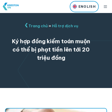
Skip
M
ENGLISH
to
content
Trang chủ
»
Hỗ trợ dịch vụ
Ký hợp đồng kiểm toán muộn
có thể bị phạt tiền lên tới 20
triệu đồng