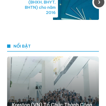
(BHXH, BHYT,
BHTN) cho năm
2016
NỔI BẬT
Kreston (VN) Tổ Chức Thành Công