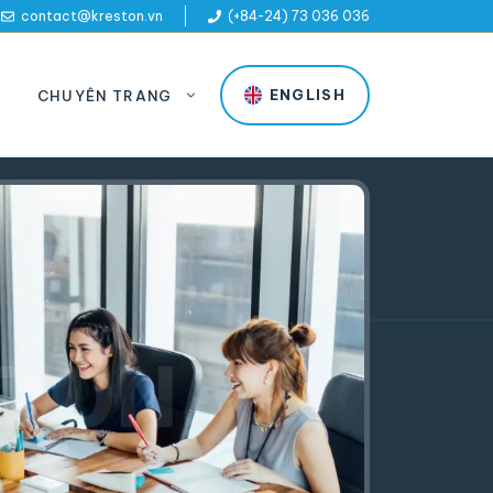
contact@kreston.vn
(+84-24) 73 036 036
ENGLISH
CHUYÊN TRANG