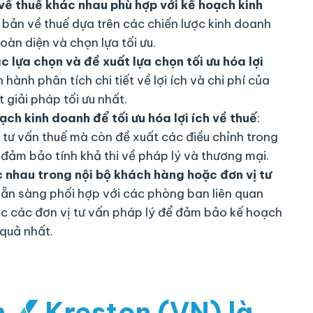
về thuế khác nhau phù hợp với kế hoạch kinh
h bản về thuế dựa trên các chiến lược kinh doanh
toàn diện và chọn lựa tối ưu.
ác lựa chọn và đề xuất lựa chọn tối ưu hóa lợi
n hành phân tích chi tiết về lợi ích và chi phí của
giải pháp tối ưu nhất.
ch kinh doanh để tối ưu hóa lợi ích về thuế
:
c tư vấn thuế mà còn đề xuất các điều chỉnh trong
đảm bảo tính khả thi về pháp lý và thương mại.
 nhau trong nội bộ khách hàng hoặc đơn vị tư
 sẵn sàng phối hợp với các phòng ban liên quan
c các đơn vị tư vấn pháp lý để đảm bảo kế hoạch
 quả nhất.
n
Kreston (VN)
là