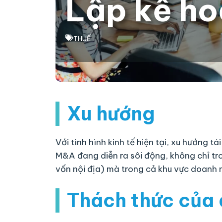
Lập kế ho
THUẾ
Xu hướng
Với tình hình kinh tế hiện tại, xu hướng 
M&A đang diễn ra sôi động, không chỉ tr
vốn nội địa) mà trong cả khu vực doanh 
Thách thức của