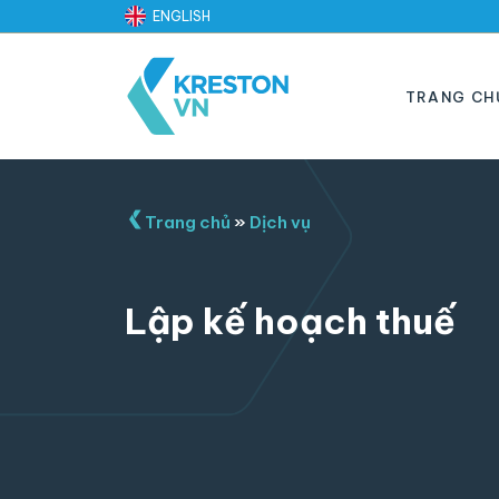
Skip
ENGLISH
to
content
TRANG CH
Trang chủ
»
Dịch vụ
Lập kế hoạch thuế