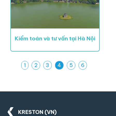
Kiểm toán và tư vấn tại Hà Nội
1
2
3
4
5
6
KRESTON (VN)