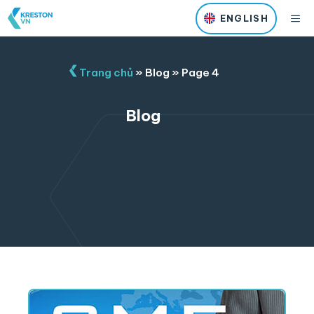
Skip
M
ENGLISH
to
content
Trang chủ
»
Blog
»
Page 4
Blog