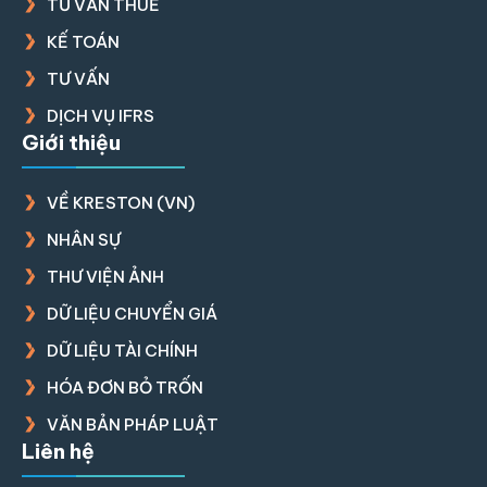
TƯ VẤN THUẾ
KẾ TOÁN
TƯ VẤN
DỊCH VỤ IFRS
Giới thiệu
VỀ KRESTON (VN)
NHÂN SỰ
THƯ VIỆN ẢNH
DỮ LIỆU CHUYỂN GIÁ
DỮ LIỆU TÀI CHÍNH
HÓA ĐƠN BỎ TRỐN
VĂN BẢN PHÁP LUẬT
Liên hệ