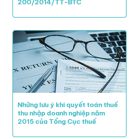
200/2014/TT-BTC
Những lưu ý khi quyết toán thuế
thu nhập doanh nghiệp năm
2015 của Tổng Cục thuế